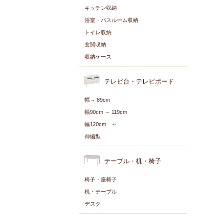
キッチン収納
浴室・バスルーム収納
トイレ収納
玄関収納
収納ケース
テレビ台・テレビボード
幅～ 89cm
幅90cm ～ 119cm
幅120cm ～
伸縮型
テーブル・机・椅子
椅子・座椅子
机・テーブル
デスク