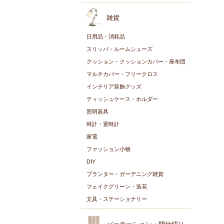
雑貨
日用品・消耗品
スリッパ・ルームシューズ
クッション・クッションカバー・座布団
マルチカバー・フリークロス
インテリア装飾グッズ
ティッシュケース・ホルダー
照明器具
時計・置時計
家電
ファッション小物
DIY
プランター・ガーデニング雑貨
フェイクグリーン・造花
文具・ステーショナリー