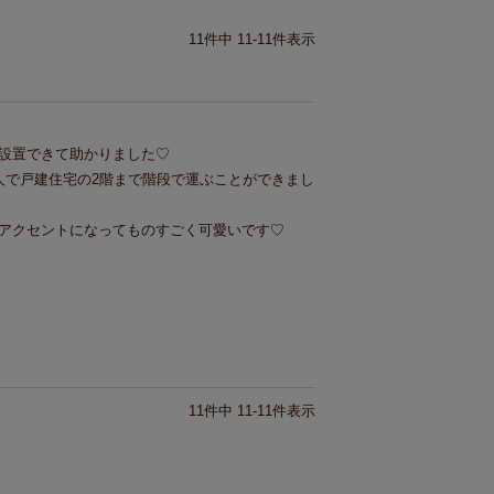
11
件中
11
-
11
件表示
設置できて助かりました♡

人で戸建住宅の2階まで階段で運ぶことができまし
アクセントになってものすごく可愛いです♡
11
件中
11
-
11
件表示