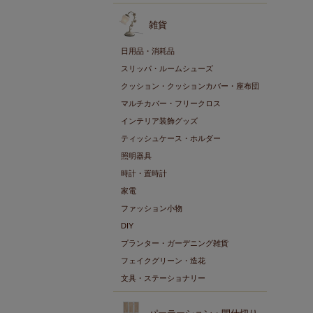
雑貨
日用品・消耗品
スリッパ・ルームシューズ
クッション・クッションカバー・座布団
マルチカバー・フリークロス
インテリア装飾グッズ
ティッシュケース・ホルダー
照明器具
時計・置時計
家電
ファッション小物
DIY
プランター・ガーデニング雑貨
フェイクグリーン・造花
文具・ステーショナリー