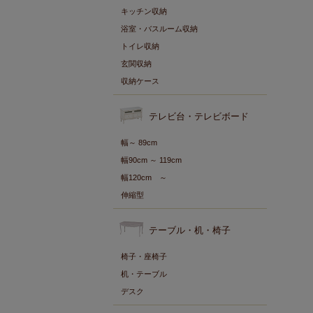
キッチン収納
浴室・バスルーム収納
トイレ収納
玄関収納
収納ケース
テレビ台・テレビボード
幅～ 89cm
幅90cm ～ 119cm
幅120cm ～
伸縮型
テーブル・机・椅子
椅子・座椅子
机・テーブル
デスク