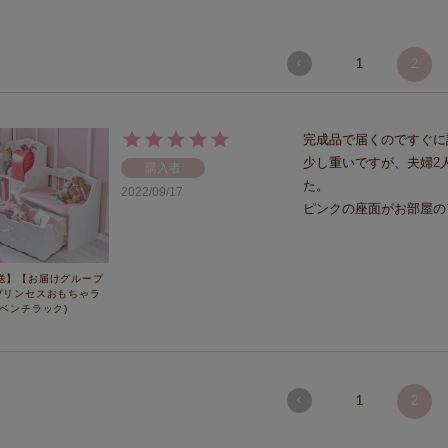
1
2
完成品で届くのですぐに
少し重いですが、夫婦2
購入者
た。

2022/09/17
ピンクの座面がお部屋の
送】【お届けグループ
プリンセスおもちゃラ
(ベンチラック)
1
2