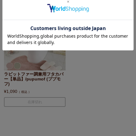
ラビットファー調兼用フタカバ
ー【単品】/pupumof (ププモ
フ)
¥
1,090
税込
在庫切れ