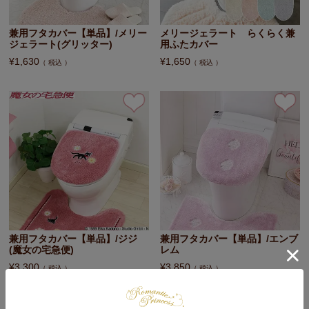
兼用フタカバー【単品】/メリー
メリージェラート らくらく兼
ジェラート(グリッター)
用ふたカバー
¥
1,630
¥
1,650
税込
税込
兼用フタカバー【単品】/ジジ
兼用フタカバー【単品】/エンブ
(魔女の宅急便)
レム
¥
3,300
¥
3,850
税込
税込
在庫切れ
在庫切れ