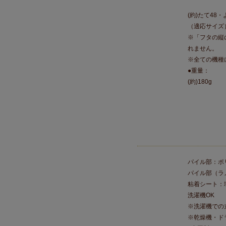
(約)たて48
（適応サイズ
※「フタの縦
れません。
※全ての機種
●重量：
(約)180g
パイル部：ポ
パイル部（ラ
粘着シート：
洗濯機OK
※洗濯機での
※乾燥機・ド