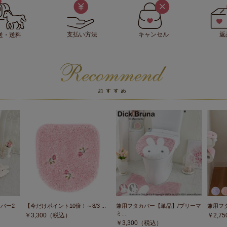
支払い方法
キャンセル
返
送・送料
バー2
【今だけポイント10倍！～8/3 ...
兼用フタカバー【単品】/プリーマ
兼用フタ
ミ...
￥
3,300
（税込）
￥
2,75
￥
3,300
（税込）