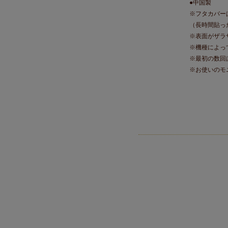
●中国製
※フタカバー
（長時間貼っ
※表面がザラ
※機種によっ
※最初の数回
※お使いのモ