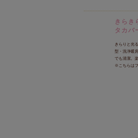
きらき
タカバ
きらりと光
型・洗浄暖
でも清潔。
※こちらは