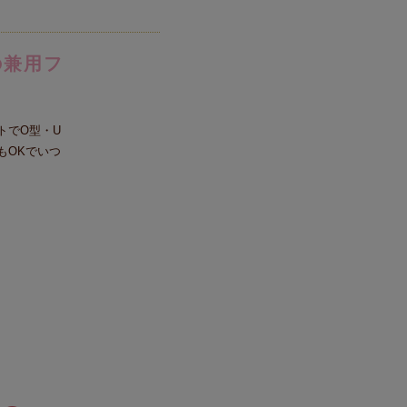
の兼用フ
トでO型・U
もOKでいつ