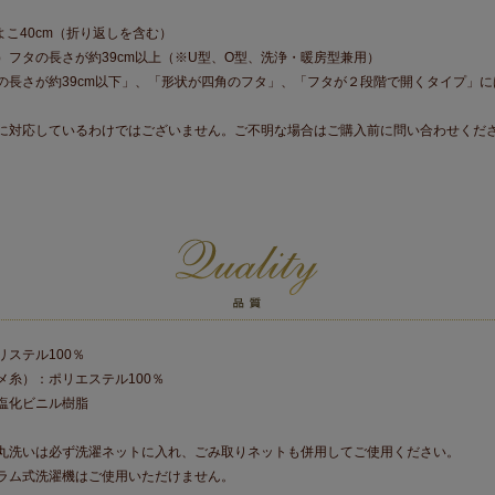
・よこ40cm（折り返しを含む）
）フタの長さが約39cm以上（※U型、O型、洗浄・暖房型兼用）
の長さが約39cm以下」、「形状が四角のフタ」、「フタが２段階で開くタイプ」
に対応しているわけではございません。ご不明な場合はご購入前に問い合わせくだ
リステル100％
メ糸）：ポリエステル100％
塩化ビニル樹脂
丸洗いは必ず洗濯ネットに入れ、ごみ取りネットも併用してご使用ください。
ラム式洗濯機はご使用いただけません。