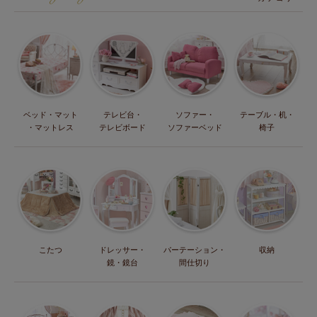
ベッド・マット
テレビ台・
ソファー・
テーブル・机・
・マットレス
テレビボード
ソファーベッド
椅子
こたつ
ドレッサー・
パーテーション・
収納
鏡・鏡台
間仕切り