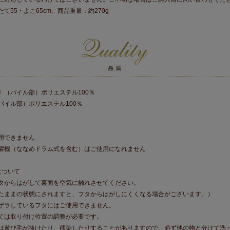
て55・よこ65cm、商品重量：約270g
〕（パイル部）ポリエステル100％
パイル部）ポリエステル100％
用できません
濯機（ななめドラム式を含む）はご使用になれません
について
タからはがして裏面を空気に触れさせてください。
たままの状態にされますと、フタからはがしにくくなる場合がございます。）
ザラしているフタにはご使用できません。
ては取り付け位置の調整が必要です。
は遊び毛が抜けたり、移染したりすることがありますので、必ず他の物と分けて洗