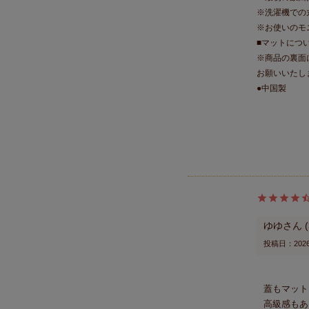
※洗濯機での
※お使いのモ
■マットにつ
※商品の裏面
お願いいたし
●中国製
ゆゆ
投稿日
2026
蓋もマット
高級感もあ