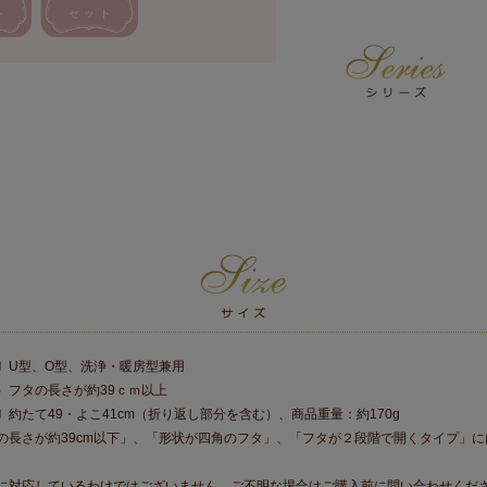
〕U型、O型、洗浄・暖房型兼用
）フタの長さが約39ｃｍ以上
約たて49・よこ41cm（折り返し部分を含む）、商品重量：約170g
の長さが約39cm以下」、「形状が四角のフタ」、「フタが２段階で開くタイプ」
に対応しているわけではございません。ご不明な場合はご購入前に問い合わせくだ