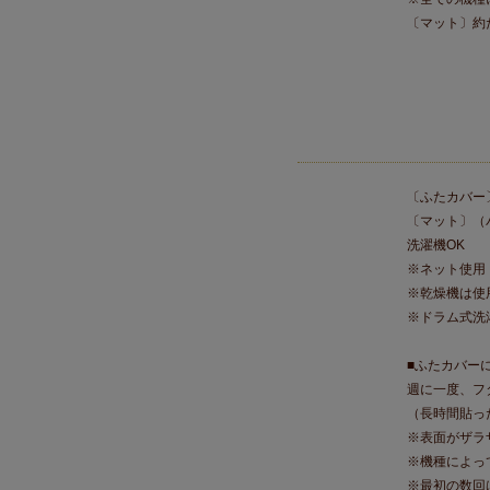
〔マット〕約た
〔ふたカバー
〔マット〕（
洗濯機OK
※ネット使用
※乾燥機は使
※ドラム式洗
■ふたカバー
週に一度、フ
（長時間貼っ
※表面がザラ
※機種によっ
※最初の数回