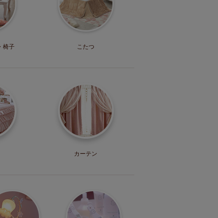
・
椅子
こたつ
カーテン