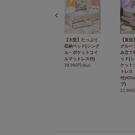
【直送】【お届け
【大型】たっぷり
【直送
グループC】リボン
収納ベッド(シング
グルー
アイアンベッド(シ
ル・ポケットコイ
み立て
ングル・ボンネル
ルマットレス付)
ッド(
コイルマットレス
39,990円
ケット
(税込)
付)
トレス
39,990円
付)/Ol
(税込)
ブ)
22,98