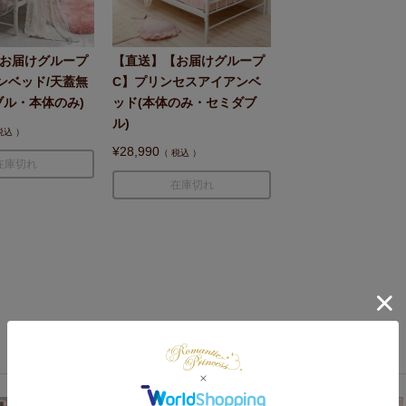
お届けグループ
【直送】【お届けグループ
ンベッド/天蓋無
C】プリンセスアイアンベ
ブル・本体のみ)
ッド(本体のみ・セミダブ
ル)
税込
¥
28,990
税込
在庫切れ
在庫切れ
人気アイテムランキング（ベッド・ベッドフレーム・マットレス）