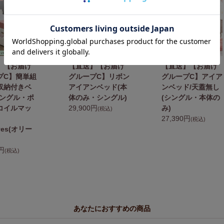
】【お届け
【直送】【お届け
【直送】【お届け
プC】簡単組
グループC】リボン
グループC】アイア
収納付きベ
アイアンベッド(本
ンベッド/天蓋無し
シングル・ポ
体のみ・シングル)
(シングル・本体の
コイルマッ
29,900円
み)
(税込)
27,390円
(税込)
ives(オリー
0円
(税込)
あなたにおすすめの商品