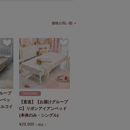
価格が高い順
ループ
ORIGINAL
ンベッ
【直送】【お届けグループ
ネルコイ
C】リボンアイアンベッド
(本体のみ・シングル)
¥
29,900
税込