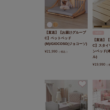
【直送】【お届けグループ
NEW
C】ペットベッド
【直送】【
(M)/GIOCOSO(ジョコーソ)
C】スタイ
ンベッド(
¥
21,990
税込
ル)
¥
19,990