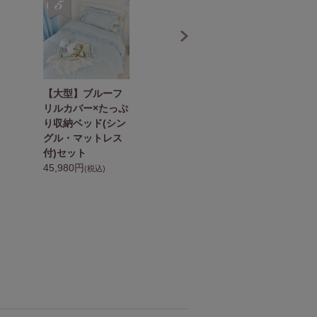
【大型】ブルーフ
【大型】ピンクフ
【
リルカバー×たっぷ
リルカバー×たっぷ
カ
り収納ベッド(シン
り収納ベッド(シン
納
グル・マットレス
グル・マットレス
ル
付)セット
付)セット
セ
45,980円
45,980円
4
(税込)
(税込)