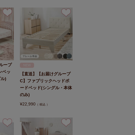
ループ
NEW
ンベッ
【直送】【お届けグループ
ル)
C】ファブリックヘッドボ
ードベッド(シングル・本体
のみ)
¥
22,990
税込