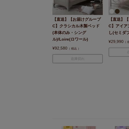
【直送】【お届けグループ
【直送】【
C】クラシカル木製ベッド
C】アイア
(本体のみ・シング
し(セミダ
ル)/Loire(ロワール)
¥
29,990
¥
92,580
税込
在庫切れ