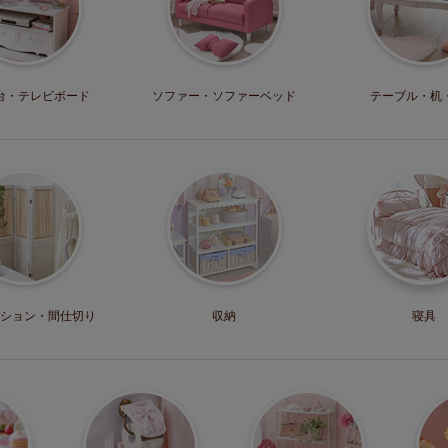
台・
テレビボード
ソファー・
ソファーベッド
テーブル・机
ション・
間仕切り
収納
寝具