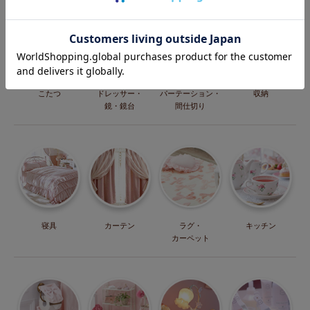
こたつ
ドレッサー・
パーテーション・
収納
鏡・鏡台
間仕切り
寝具
カーテン
ラグ・
キッチン
カーペット