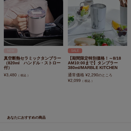
NEW
SALE
真空断熱セラミックタンブラー
【期間限定特別価格！～8/18
（820ml ハンドル・ストロー
AM10:00まで】タンブラー
付）
380ml/MARBLE KITCHEN
¥
3,480
通常価格
¥
2,290
のところ
税込
¥
2,099
税込
あなたにおすすめの商品