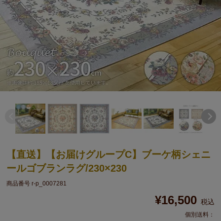
【直送】【お届けグループC】ブーケ柄シェニ
ールゴブランラグ/230×230
商品番号
r-p_0007281
¥
16,500
税込