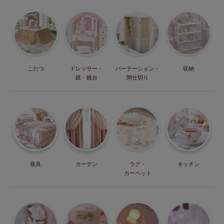
こたつ
ドレッサー・
パーテーション・
収納
鏡・鏡台
間仕切り
寝具
カーテン
ラグ・
キッチン
カーペット