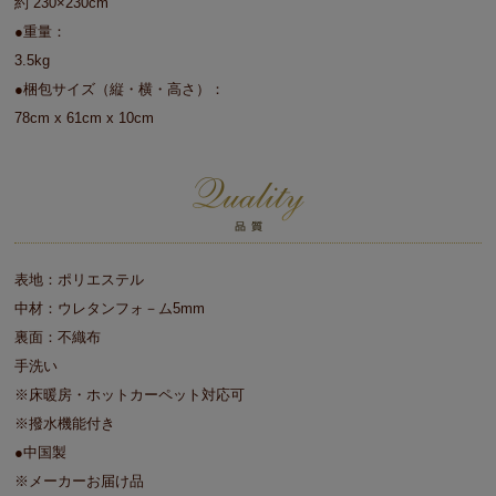
約 230×230cm
●重量：
3.5kg
●梱包サイズ（縦・横・高さ）：
78cm x 61cm x 10cm
表地：ポリエステル
中材：ウレタンフォ－ム5mm
裏面：不織布
手洗い
※床暖房・ホットカーペット対応可
※撥水機能付き
●中国製
※メーカーお届け品