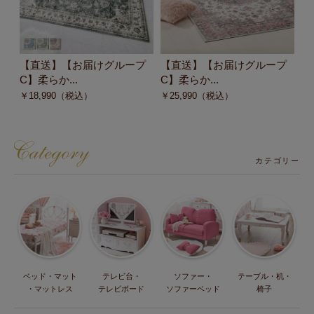
【直送】【お届けグループ
【直送】【お届けグループ
【
C】柔らか...
C】柔らか...
C
￥
18,990
（税込）
￥
25,990
（税込）
￥
カテゴリー
ベッド・マット
テレビ台・
ソファー・
テーブル・机・
・マットレス
テレビボード
ソファーベッド
椅子