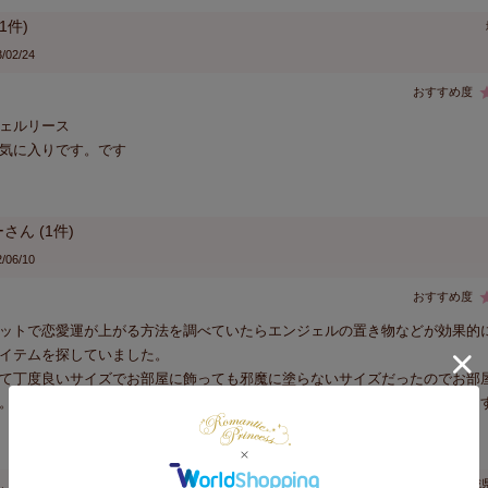
1
/02/24
ェルリース

気に入りです。です
ー
1
/06/10
ットで恋愛運が上がる方法を調べていたらエンジェルの置き物などが効果的
イテムを探していました。

て丁度良いサイズでお部屋に飾っても邪魔に塗らないサイズだったのでお部
。天使ちゃんを見ているだけでも癒されるので私は買って良かったと思いま
4
宮城