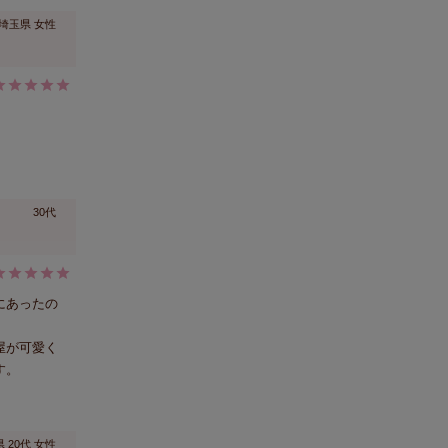
埼玉県
女性
30代
にあったの
屋が可愛く
す。
県
20代
女性