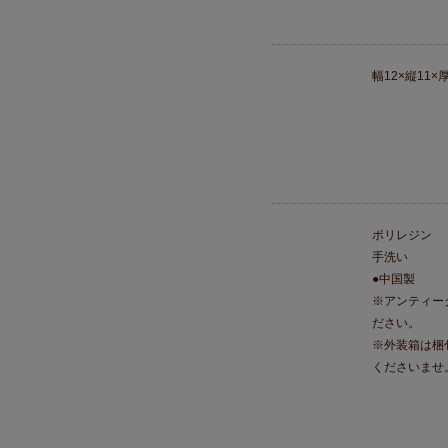
幅12×縦11
ポリレジン
手洗い
●中国製
※アンティー
ださい。
※外装箱は梱
くださいませ