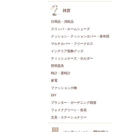
雑貨
日用品・消耗品
スリッパ・ルームシューズ
クッション・クッションカバー・座布団
マルチカバー・フリークロス
インテリア装飾グッズ
ティッシュケース・ホルダー
照明器具
時計・置時計
家電
ファッション小物
DIY
プランター・ガーデニング雑貨
フェイクグリーン・造花
文具・ステーショナリー