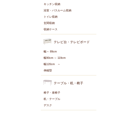
キッチン収納
浴室・バスルーム収納
トイレ収納
玄関収納
収納ケース
テレビ台・テレビボード
幅～ 89cm
幅90cm ～ 119cm
幅120cm ～
伸縮型
テーブル・机・椅子
椅子・座椅子
机・テーブル
デスク