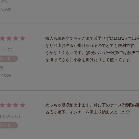
女性
/05/29
搬入も組み立てもそこまで苦労せずにほぼ1人で出
なり沢山お洋服が掛けられるのでとても便利です。
1
うかな？くらいです。(多分ハンガー次第では解決で
購入者
を掛けてさらに小物を掛けたりして使ってます。
開
/05/28
めっちゃ服収納出来ます、特に下のケース2個収納
る広く靴下、インナーを沢山収納出来ました♡
せい
6
購入者