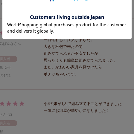
/02/01
見た目がかわいいので

一目惚れして注文しました。

みぱんな
大きな梱包で来たので

組み立てられるか不安でしたが

購入者
思ったよりも簡単に組み立てられました。

また、かわいい家具を見つけたら

県
女性
ポチッちゃいます。
/01/21
小6の娘が1人で組み立てることができました

一気にお部屋が華やかになりました！
2
購入者
都