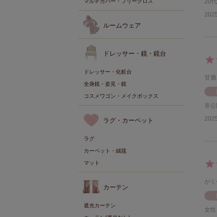
マルチカバー・フリークロス
20代
2025
ルームウェア
ドレッサー・鏡・鏡台
ドレッサー・化粧台
甘酒
全身鏡・姿見・鏡
コスメワゴン・メイクボックス
非公
2025
ラグ・カーペット
ラグ
カーペット・絨毯
マット
がく
カーテン
遮光カーテン
女性