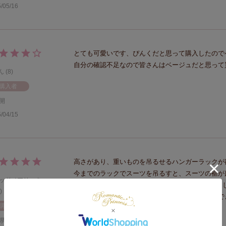
/05/16
とても可愛いです、ぴんくだと思って購入したので
自分の確認不足なので皆さんはベージュだと思って
8
購入者
開
/04/15
高さがあり、重いものを吊るせるハンガーラックが欲
今までのラックでスーツを吊るすと、スーツの裾が
ッドメアリー
いたのですが、これならスーツ2着+コート3枚吊る
上の台の部分も、推しのブロマイドを飾ることがで
購入者
きるので、想像以上に役立っています！
県
20代