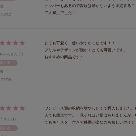
トッパーもあるので普段は動かないよう固定するこ
開
て大満足でした！
/09/12
とても可愛く、使いやすかったです！！

フリルやデザインが細かくとても可愛いです。

ちゃん
1
おすすめの商品です♬
購入者
開
/06/09
ワンピース類の収納を増やしたくて購入しました。
人でも簡単です。一見それほど幅はありませんが、
子
1
てもキャスター付きで移動が楽なのも嬉しいポイン
購入者