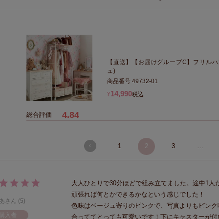
【直送】【お届けグループC】フリルハンガ
ュ)
商品番号
49732-01
14,990
¥
税込
4.84
1
2
3
…
大人ひとりで30分ほどで組み立てました。途中1
頑張れば何とかできるかなという感じでした！

あ
5
色味はベージュ寄りのピンクで、写真よりもピンク
購入者
合っててとっても可愛いです！下にキャスターが付