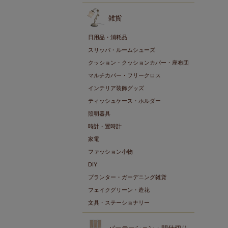
雑貨
日用品・消耗品
スリッパ・ルームシューズ
クッション・クッションカバー・座布団
マルチカバー・フリークロス
インテリア装飾グッズ
ティッシュケース・ホルダー
照明器具
時計・置時計
家電
ファッション小物
DIY
プランター・ガーデニング雑貨
フェイクグリーン・造花
文具・ステーショナリー