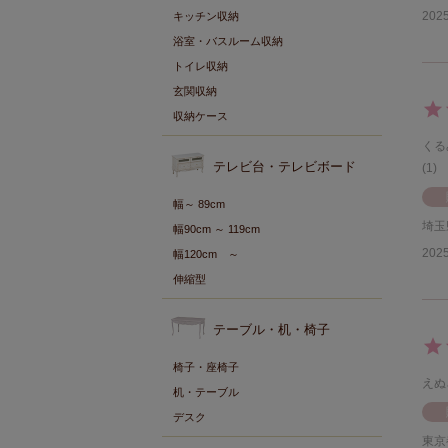
2025
キッチン収納
浴室・バスルーム収納
トイレ収納
玄関収納
収納ケース
くる
テレビ台・テレビボード
1
幅～ 89cm
埼玉
幅90cm ～ 119cm
2025
幅120cm ～
伸縮型
テーブル・机・椅子
椅子・座椅子
えぬ
机・テーブル
デスク
東京