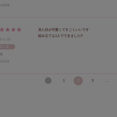
/12/29
見た目が可愛くてすごくいいです

組み立ても1人でできました!!
1
購入者
開
/11/15
1
2
3
…