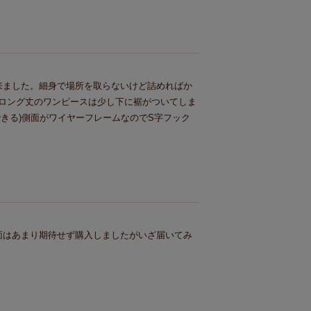
来ました。細身で場所を取らないけど詰めればか
ロング丈のワンピースは少し下に裾がついてしま
きる)側面がワイヤーフレームなのでS字フック
面はあまり期待せず購入しましたがいざ届いてみ