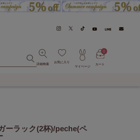
0
お気に入り
詳細検索
カート
マイページ
ー
ック(2杯)/peche(ペ
ー