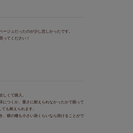
ベージュだったのが少し悲しかったです。

買ってください！
しくて購入。

床につくか、重さに耐えられなかったかで困って
しても耐えられます。

き、横の柵も小さい袋くらいなら掛けることがで