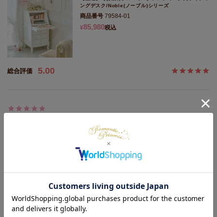
ングデスク/Noble(ノーブル)シリーズ
商品番号
79584-01
85,980
¥
税込
5.00
かよぴ～
1
購入者
東京都
40代
女性
2019/05/05
こんな真っ白な家具に憧れてました。

家族がよく使うパソコンを置いています。

しっかりとした作りで、引き出しも深く物も沢山入ります。

猫脚で、飾り掘りもステキです。

このノーブルシリーズで、同じテレビ台も合わせて置いて、とてもステ