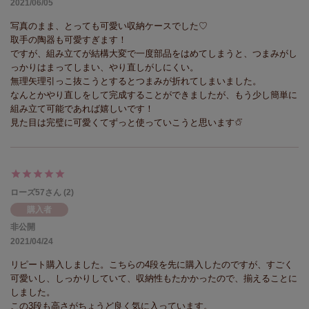
2021/06/05
写真のまま、とっても可愛い収納ケースでした♡

取手の陶器も可愛すぎます！

ですが、組み立てが結構大変で一度部品をはめてしまうと、つまみがし
っかりはまってしまい、やり直しがしにくい。

無理矢理引っこ抜こうとするとつまみが折れてしまいました。

なんとかやり直しをして完成することができましたが、もう少し簡単に
組み立て可能であれば嬉しいです！

見た目は完璧に可愛くてずっと使っていこうと思います✩⃛
ローズ57
2
購入者
非公開
2021/04/24
リピート購入しました。こちらの4段を先に購入したのですが、すごく
可愛いし、しっかりしていて、収納性もたかかったので、揃えることに
しました。

この3段も高さがちょうど良く気に入っています。