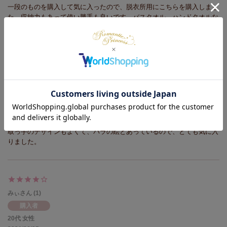
一段のものを購入して気に入ったので、脱衣所用にこちらを購入しまし
た。収納力もあって使い勝手も良いです。バスタオル、ハンドタオルな
ど容量も十分でした。
sumire
11
購入者
非公開
2021/06/13
取っ手のデザインもよくて、バラの絵とあっているので、とても気に入
りました。
みぃ
1
購入者
20代
女性