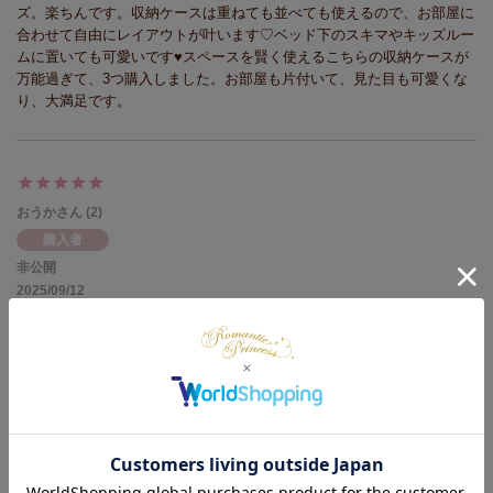
ズ。楽ちんです。収納ケースは重ねても並べても使えるので、お部屋に
合わせて自由にレイアウトが叶います♡ベッド下のスキマやキッズルー
ムに置いても可愛いです♥スペースを賢く使えるこちらの収納ケースが
万能過ぎて、3つ購入しました。お部屋も片付いて、見た目も可愛くな
り、大満足です。
おうか
2
購入者
非公開
2025/09/12
とても可愛くて使いやすいです！

重ねられるのがとても便利です！
せんり
20
購入者