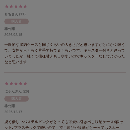
もち
11
購入者
非公開
2026/02/15
一般的な収納ケースと同じくらいの大きさだと思いますがとにかく軽く
て、女性がらくらく片手で持てるくらいです。キャスター付きと迷って
いましたが、軽くて模様替えもしやすいのでキャスターなしでよかった
なと思います
にゃん
26
購入者
非公開
2025/12/17
淡く優しいパステルピンクがとっても可愛い引き出し収納ケース4個セ
ット♪プラスチックで軽いので、持ち運びや移動がとーってもスムー