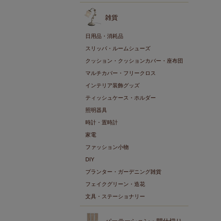
雑貨
日用品・消耗品
スリッパ・ルームシューズ
クッション・クッションカバー・座布団
マルチカバー・フリークロス
インテリア装飾グッズ
ティッシュケース・ホルダー
照明器具
時計・置時計
家電
ファッション小物
DIY
プランター・ガーデニング雑貨
フェイクグリーン・造花
文具・ステーショナリー