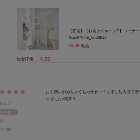
【直送】【お届けグループC】コーナー
商品番号
r-p_0006613
8,990
¥
税込
4.50
お手洗いがめちゃくちゃかわいくなるし組み立てが
才でした👶🏻✋🏻
7
購入者
開
/04/05