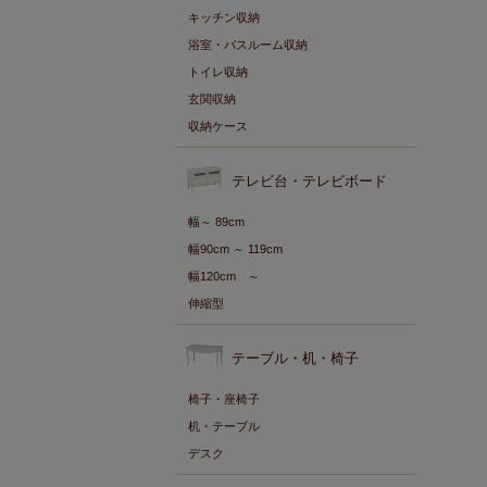
キッチン収納
浴室・バスルーム収納
トイレ収納
玄関収納
収納ケース
テレビ台・テレビボード
幅～ 89cm
幅90cm ～ 119cm
幅120cm ～
伸縮型
テーブル・机・椅子
椅子・座椅子
机・テーブル
デスク