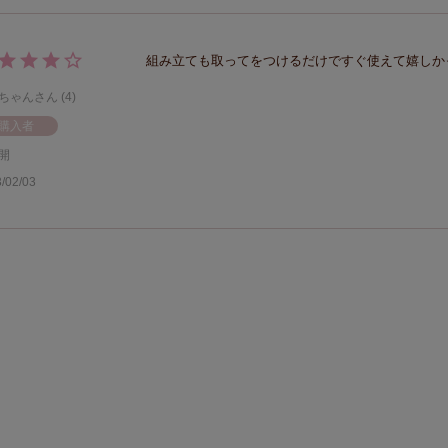
ちゃん
4
購入者
開
/02/03