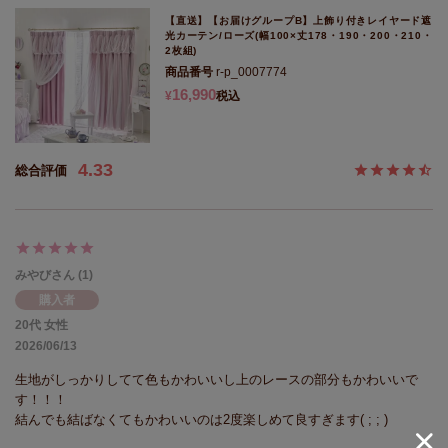
【直送】【お届けグループB】上飾り付きレイヤード遮
光カーテン/ローズ(幅100×丈178・190・200・210・
2枚組)
商品番号
r-p_0007774
16,990
¥
税込
4.33
みやび
1
購入者
20代
女性
2026/06/13
生地がしっかりしてて色もかわいいし上のレースの部分もかわいいで
す！！！

結んでも結ばなくてもかわいいのは2度楽しめて良すぎます( ; ; )