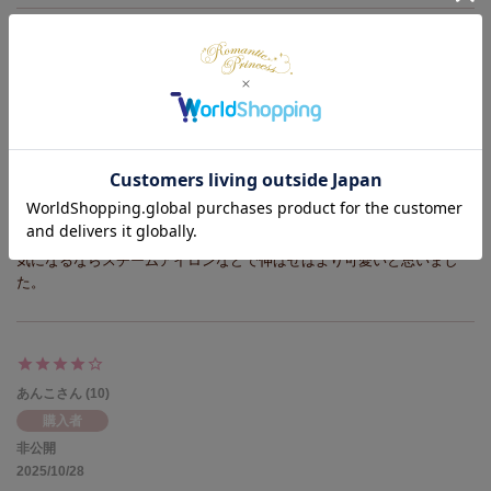
ゆきねこ
1
購入者
非公開
2026/04/06
ローズを買いました！

姫感がありラブリーです☆

白いレース部分が少しシワっぽさがあるので

気になるならスチームアイロンなどで伸ばせばより可愛いと思いまし
た。
あんこ
10
購入者
非公開
2025/10/28