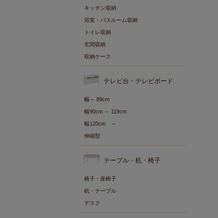
キッチン収納
浴室・バスルーム収納
トイレ収納
玄関収納
収納ケース
テレビ台・テレビボード
幅～ 89cm
幅90cm ～ 119cm
幅120cm ～
伸縮型
テーブル・机・椅子
椅子・座椅子
机・テーブル
デスク