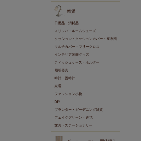
雑貨
日用品・消耗品
スリッパ・ルームシューズ
クッション・クッションカバー・座布団
マルチカバー・フリークロス
インテリア装飾グッズ
ティッシュケース・ホルダー
照明器具
時計・置時計
家電
ファッション小物
DIY
プランター・ガーデニング雑貨
フェイクグリーン・造花
文具・ステーショナリー