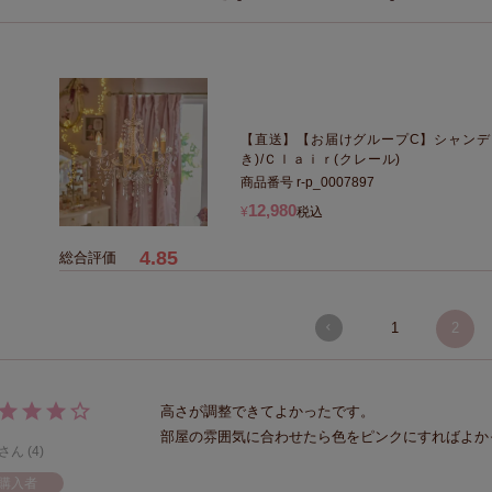
【直送】【お届けグループC】シャンデ
き)/Ｃｌａｉｒ(クレール)
商品番号
r-p_0007897
12,980
¥
税込
4.85
1
2
高さが調整できてよかったです。

部屋の雰囲気に合わせたら色をピンクにすればよか
4
購入者