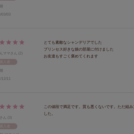
開
/03/03
とても素敵なシャンデリアでした

プリンセス好きな娘の部屋に付けました

んママ
2
お友達もすごく褒めてくれます
購入者
開
/12/11
この値段で満足です。質も悪くないです。ただ組み
した。
3
購入者