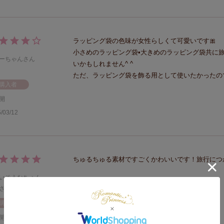
ラッピング袋の色味が女性らしくて可愛いです🎀

小さめのラッピング袋•大きめのラッピング袋共に
ーちゃん
いかもしれません^ ^

ただ、ラッピング袋を飾る用として使いたかったので
購入者
開
/03/12
ちゅるちゅる素材ですごくかわいいです！旅行につ
いそうなちぇん
4
購入者
開