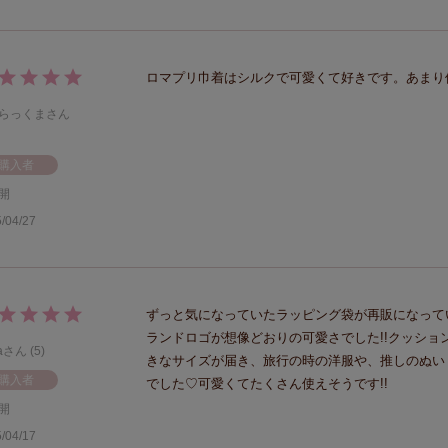
ロマプリ巾着はシルクで可愛くて好きです。あまり
らっくま
購入者
開
/04/27
ずっと気になっていたラッピング袋が再販になって
ランドロゴが想像どおりの可愛さでした!!クッシ
a
5
きなサイズが届き、旅行の時の洋服や、推しのぬい
購入者
でした♡可愛くてたくさん使えそうです!!
開
/04/17