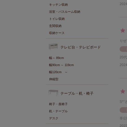
2024
キッチン収納
浴室・バスルーム収納
トイレ収納
玄関収納
収納ケース
りぜ
テレビ台・テレビボード
20代
幅～ 89cm
2024
幅90cm ～ 119cm
幅120cm ～
伸縮型
テーブル・机・椅子
S*°
椅子・座椅子
机・テーブル
非公
デスク
2023