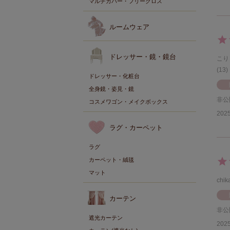
マルチカバー・フリークロス
ルームウェア
ドレッサー・鏡・鏡台
こり
13
ドレッサー・化粧台
全身鏡・姿見・鏡
非公
コスメワゴン・メイクボックス
2025
ラグ・カーペット
ラグ
カーペット・絨毯
マット
chik
カーテン
非公
遮光カーテン
2025