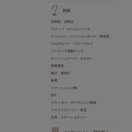
雑貨
日用品・消耗品
スリッパ・ルームシューズ
クッション・クッションカバー・座布団
マルチカバー・フリークロス
インテリア装飾グッズ
ティッシュケース・ホルダー
照明器具
時計・置時計
家電
ファッション小物
DIY
プランター・ガーデニング雑貨
フェイクグリーン・造花
文具・ステーショナリー