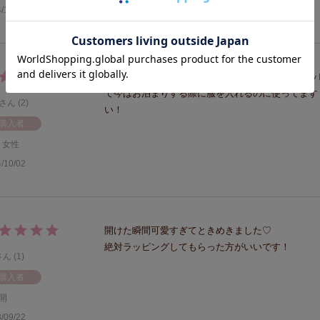
/11/27
ロマプリさんが好きすぎるので気になっていたラッ
て今はお泊まりする際に服を入れるのに使ってます
2
い！
購入者
女性
/10/02
開けた瞬間可愛すぎてときめきました♡

絶対ラッピングしてもらった方がいいです！
1
購入者
開
/09/22