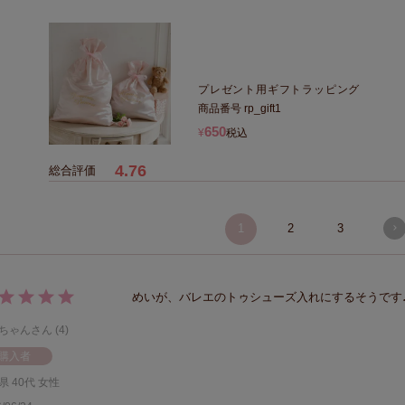
プレゼント用ギフトラッピング
商品番号
rp_gift1
650
¥
税込
4.76
1
2
3
めいが、バレエのトゥシューズ入れにするそうです
ちゃん
4
購入者
県
40代
女性