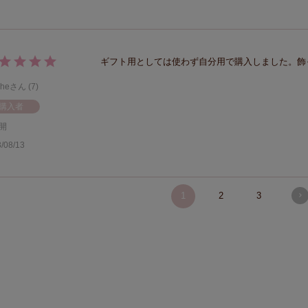
ギフト用としては使わず自分用で購入しました。飾
che
7
購入者
開
/08/13
1
2
3