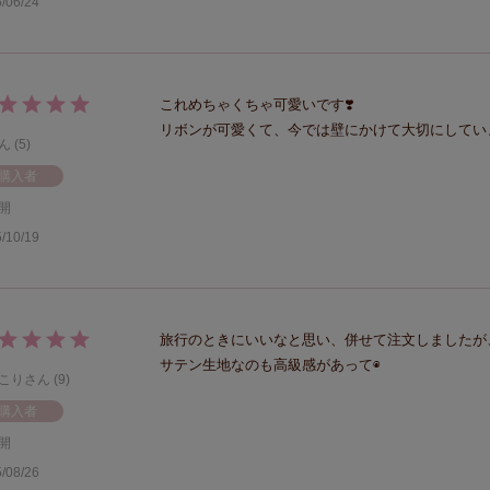
/06/24
これめちゃくちゃ可愛いです❣️

リボンが可愛くて、今では壁にかけて大切にしていま
5
購入者
開
/10/19
旅行のときにいいなと思い、併せて注文しましたが
サテン生地なのも高級感があって◉
こり
9
購入者
開
/08/26