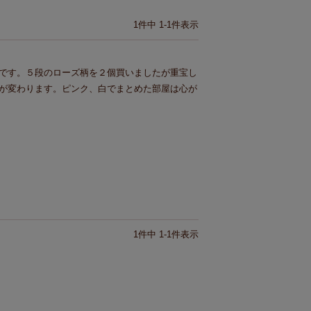
1
件中
1
-
1
件表示
です。５段のローズ柄を２個買いましたが重宝し
が変わります。ピンク、白でまとめた部屋は心が
1
件中
1
-
1
件表示