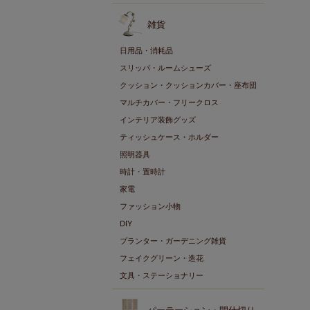
雑貨
日用品・消耗品
スリッパ・ルームシューズ
クッション・クッションカバー・座布団
マルチカバー・フリークロス
インテリア装飾グッズ
ティッシュケース・ホルダー
照明器具
時計・置時計
家電
ファッション小物
DIY
プランター・ガーデニング雑貨
フェイクグリーン・造花
文具・ステーショナリー