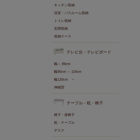
キッチン収納
浴室・バスルーム収納
トイレ収納
玄関収納
収納ケース
テレビ台・テレビボード
幅～ 89cm
幅90cm ～ 119cm
幅120cm ～
伸縮型
テーブル・机・椅子
椅子・座椅子
机・テーブル
デスク