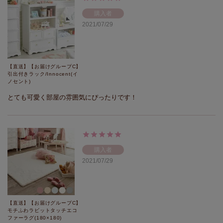
購入者
2021/07/29
【直送】【お届けグループC】
引出付きラック/Innocent(イ
ノセント)
とても可愛く部屋の雰囲気にぴったりです！
購入者
2021/07/29
【直送】【お届けグループC】
モチふわラビットタッチエコ
ファーラグ(180×180)