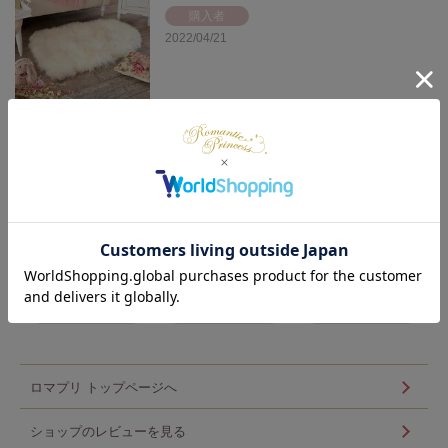
購入者
2022/04/21
【直送】【お届けグループC】
ムートンフリースラグ(60×90)
ふわふわして手触りが良くてしっかりしていて満足です。
1
件中
1
-
1
件表示
マイページ
メルマガ登録
カート
ロマプリ トップページへ
ショップのレビューを見る