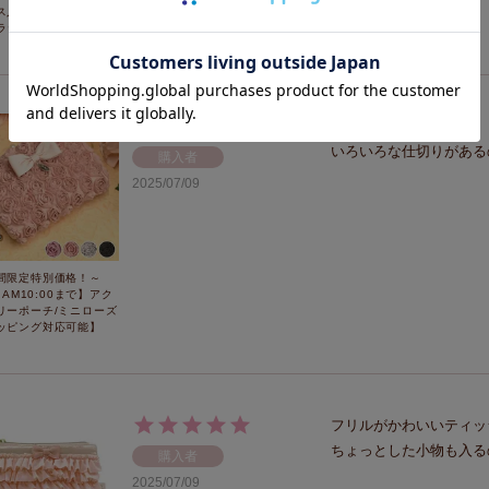
ス入り)/ポム・ドゥー
ラッピング対応可能】
バラの模様が素敵です。

いろいろな仕切りがある
購入者
2025/07/09
間限定特別価格！～
8 AM10:00まで】アク
リーポーチ/ミニローズ
ッピング対応可能】
フリルがかわいいティッ
ちょっとした小物も入る
購入者
2025/07/09