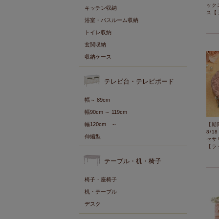
ック
キッチン収納
ス【
浴室・バスルーム収納
トイレ収納
玄関収納
収納ケース
テレビ台・テレビボード
幅～ 89cm
幅90cm ～ 119cm
幅120cm ～
【期
8/1
伸縮型
セサ
【ラ
テーブル・机・椅子
椅子・座椅子
机・テーブル
デスク