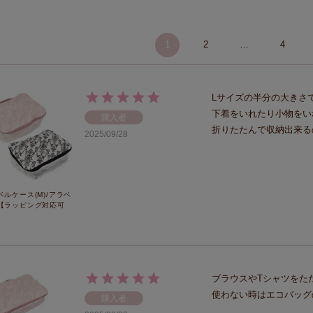
1
2
…
4
Lサイズの半分の大きさで
下着をいれたり小物をい
購入者
折りたたんで収納出来る
2025/09/28
ベルケース(M)/アラベ
【ラッピング対応可
ブラウスやTシャツをた
使わない時はエコバッグ
購入者