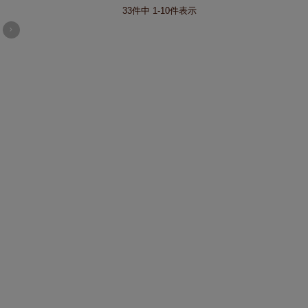
33
件中
1
-
10
件表示