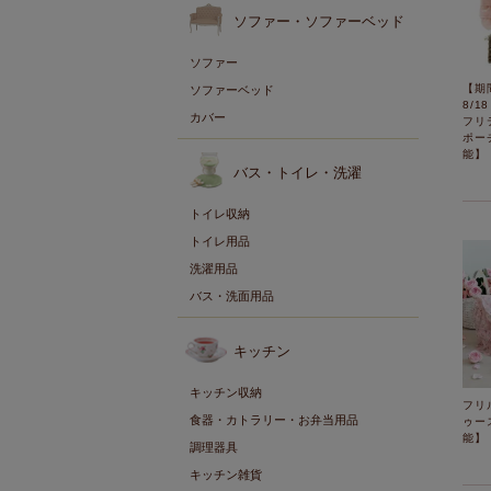
ソファー・ソファーベッド
ソファー
【期
ソファーベッド
8/1
カバー
フリ
ポー
能】
バス・トイレ・洗濯
トイレ収納
トイレ用品
洗濯用品
バス・洗面用品
キッチン
キッチン収納
フリ
食器・カトラリー・お弁当用品
ゥー
能】
調理器具
キッチン雑貨