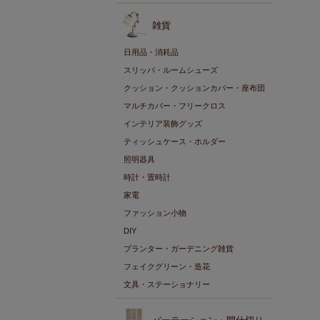
雑貨
日用品・消耗品
スリッパ・ルームシューズ
クッション・クッションカバー・座布団
マルチカバー・フリークロス
インテリア装飾グッズ
ティッシュケース・ホルダー
照明器具
時計・置時計
家電
ファッション小物
DIY
プランター・ガーデニング雑貨
フェイクグリーン・造花
文具・ステーショナリー