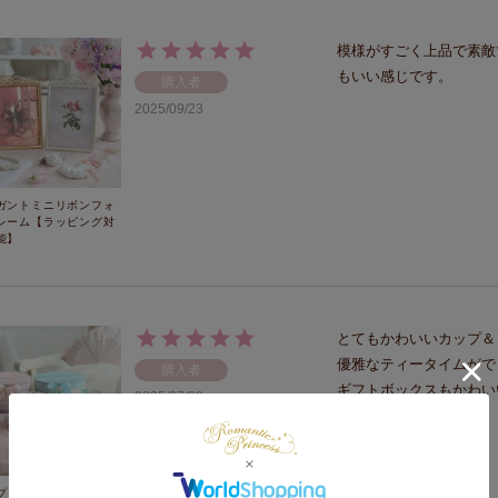
模様がすごく上品で素敵
もいい感じです。
購入者
2025/09/23
ガントミニリボンフォ
レーム【ラッピング対
能】
とてもかわいいカップ＆
優雅なティータイムがで
購入者
ギフトボックスもかわい
2025/07/09
プ＆ソーサ―(ギフトボ