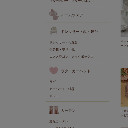
マルチカバー・フリークロス
ルームウェア
ドレッサー・鏡・鏡台
オー
ドレッサー・化粧台
ート)
全身鏡・姿見・鏡
コスメワゴン・メイクボックス
ラグ・カーペット
ラグ
カーペット・絨毯
マット
カーテン
口金
ッピ
遮光カーテン