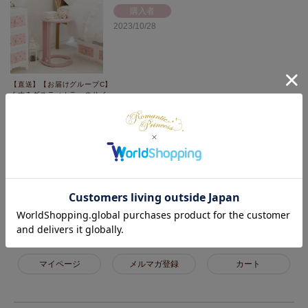
購入者
2023/10/28
【直送】【お届けグループC】
くすみダスティカラーのサイ
ドテーブル
簡単に組み立てることができ、しっかりとしたテーブルです！

ちょっとした物を置くのに丁度良いと思いました！

下にゴミ箱など、収納ができるのもいいですね！

買って良かった商品です！
1
件中
1
-
1
件表示
マイページ
メルマガ登録
カート