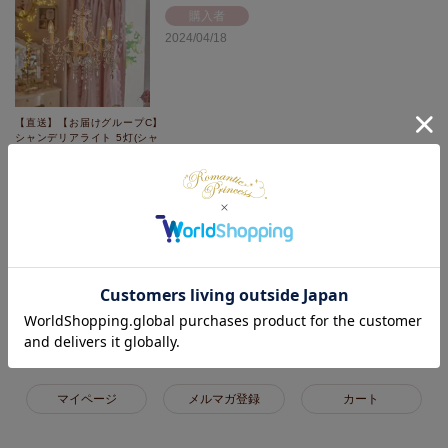
購入者
2024/04/18
【直送】【お届けグループC】
シャンデリアライト 5灯(シャ
ンデリア球付き)/Ｃｌａｉｒ
(クレール)
ピンクのガラスビーズがすごく綺麗でめちゃくちゃ可愛いです。

とても豪華に見えて購入して本当に良かったです。

クオリティーは高いのに値段は安くて驚きました。

すごくおすすめです。
1
件中
1
-
1
件表示
マイページ
メルマガ登録
カート