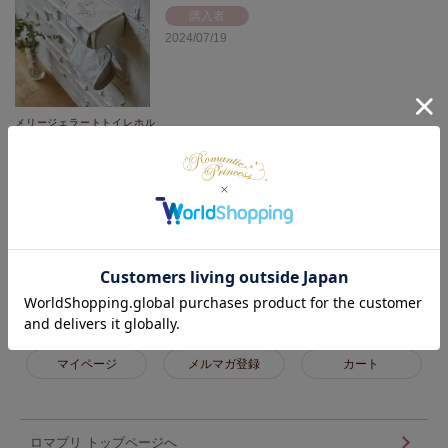
購入者
2024/07/19
メリージェラートトイレホル
ダーカバー【ラッピング対応
可能】
薄めのピンクで、合わせやすいと思います。

生地としては、柔らかく、今まで使っていたものと違いますが、使って
いるうちに慣れて良くなってくるのかなと思っています。
1
件中
1
-
1
件表示
マイページ
メルマガ登録
カート
ロマプリ トップページへ