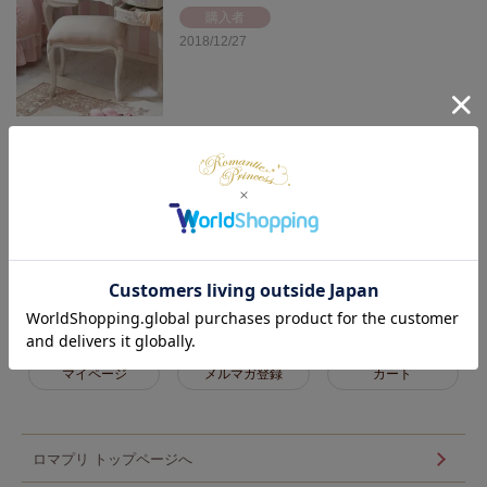
購入者
2018/12/27
【直送】【お届けグループC】
クラシカルスツール/Loire(ロ
ワール)
座面がふかふかで座り心地が良いです。

コンパクトなので、取り扱いも楽です。
1
件中
1
-
1
件表示
マイページ
メルマガ登録
カート
ロマプリ トップページへ