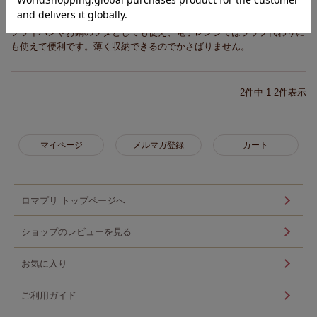
(18・20・22cm対応)
フライパンやお鍋のフタとしても使え、電子レンジではラップ代わりに
も使えて便利です。薄く収納できるのでかさばりません。
2
件中
1
-
2
件表示
マイページ
メルマガ登録
カート
ロマプリ トップページへ
ショップのレビューを見る
お気に入り
ご利用ガイド