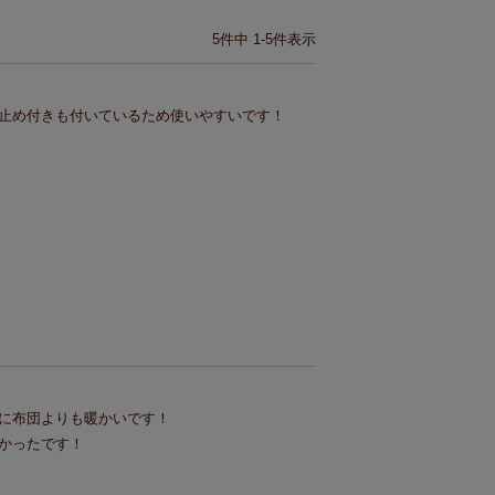
5
件中
1
-
5
件表示
止め付きも付いているため使いやすいです！
に布団よりも暖かいです！

かったです！