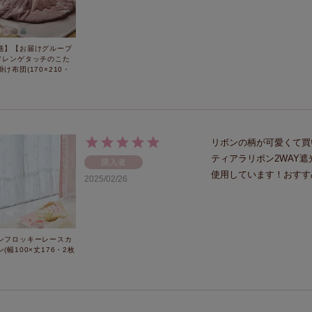
送】【お届けグループ
メレンゲタッチのこた
け布団(170×210・
リボンの柄が可愛くて買
ティアラリボン2WAY
購入者
使用しています！おすす
2025/02/26
ンフロッキーレースカ
(幅100×丈176・2枚