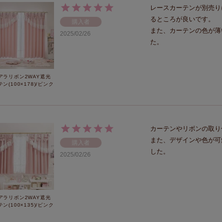
レースカーテンが別売り
るところが良いです。

購入者
また、カーテンの色が薄
2025/02/26
た。
アラリボン2WAY遮光
ン(100×178)/ピンク
カーテンやリボンの取り
また、デザインや色が可
購入者
した。
2025/02/26
アラリボン2WAY遮光
ン(100×135)/ピンク