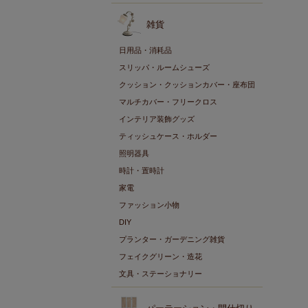
雑貨
日用品・消耗品
スリッパ・ルームシューズ
クッション・クッションカバー・座布団
マルチカバー・フリークロス
インテリア装飾グッズ
ティッシュケース・ホルダー
照明器具
時計・置時計
家電
ファッション小物
DIY
プランター・ガーデニング雑貨
フェイクグリーン・造花
文具・ステーショナリー