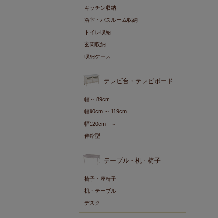
キッチン収納
浴室・バスルーム収納
トイレ収納
玄関収納
収納ケース
テレビ台・テレビボード
幅～ 89cm
幅90cm ～ 119cm
幅120cm ～
伸縮型
テーブル・机・椅子
椅子・座椅子
机・テーブル
デスク