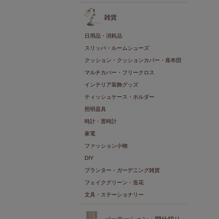
雑貨
日用品・消耗品
スリッパ・ルームシューズ
クッション・クッションカバー・座布団
マルチカバー・フリークロス
インテリア装飾グッズ
ティッシュケース・ホルダー
照明器具
時計・置時計
家電
ファッション小物
DIY
プランター・ガーデニング雑貨
フェイクグリーン・造花
文具・ステーショナリー