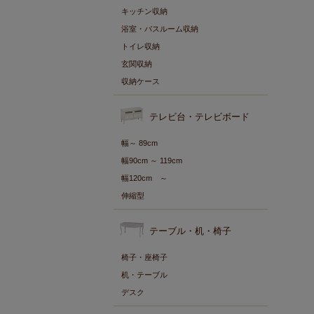
キッチン収納
浴室・バスルーム収納
トイレ収納
玄関収納
収納ケース
テレビ台・テレビボード
幅～ 89cm
幅90cm ～ 119cm
幅120cm ～
伸縮型
テーブル・机・椅子
椅子・座椅子
机・テーブル
デスク