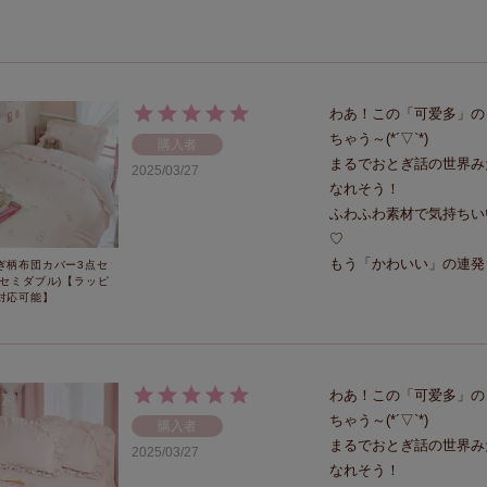
わあ！この「可爱多」の
ちゃう～(*´▽`*)  

購入者
まるでおとぎ話の世界み
2025/03/27
なれそう！  

ふわふわ素材で気持ちい
♡  

もう「かわいい」の連発
ぎ柄布団カバー3点セ
(セミダブル)【ラッピ
対応可能】
わあ！この「可爱多」の
ちゃう～(*´▽`*)  

購入者
まるでおとぎ話の世界み
2025/03/27
なれそう！  
