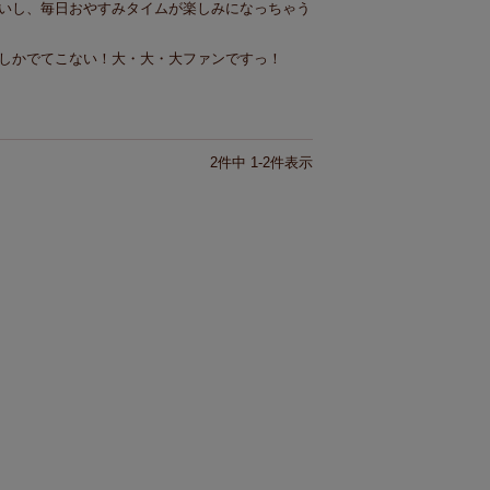
いし、毎日おやすみタイムが楽しみになっちゃう
しかでてこない！大・大・大ファンですっ！
2
件中
1
-
2
件表示