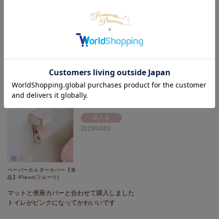
上飾り付きレイヤード遮光カ
ーテン/ピンク(幅100×丈
178・190・200・2枚組)
レースが手前にあることで柔らかい雰囲気になりました。

始めみた時はくらげっぽくてビックリしたのですが可愛いです
購入者
2025/04/03
ペーパーホルダーカバー【単
品】/Fleuri(フルーリ)
マットと便座カバーと合わせて購入しました

トイレがピンクになってかわいいです