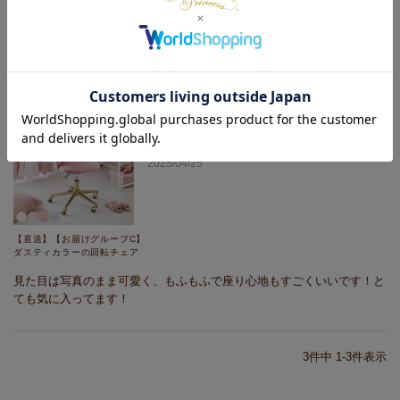
すっごくかわいいです！特に金色の持ち手が可愛いです！見た目もサイ
ズも理想通りです！

購入者
2025/04/25
【直送】【お届けグループC】
ダスティカラーの回転チェア
見た目は写真のまま可愛く、もふもふで座り心地もすごくいいです！と
ても気に入ってます！
3
件中
1
-
3
件表示