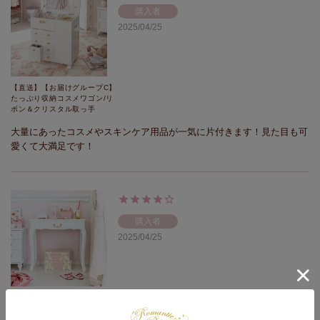
購入者
2025/04/25
【直送】【お届けグループC】
たっぷり収納コスメワゴン/リ
ボン＆クリスタル取っ手
大量にあったコスメやスキンケア用品が一気に片付きます！見た目も可
愛くて大満足です！
購入者
2025/04/25
【直送】【お届けグループC】
デスク/Felicite(フェリシテ)