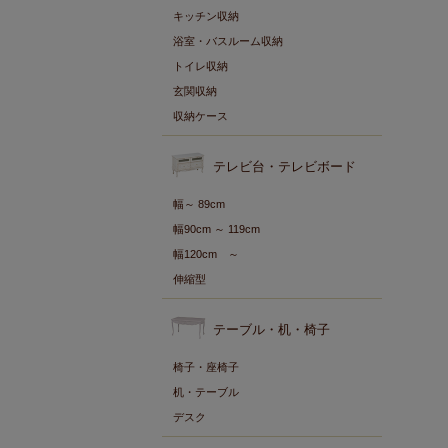
キッチン収納
浴室・バスルーム収納
トイレ収納
玄関収納
収納ケース
テレビ台・テレビボード
幅～ 89cm
幅90cm ～ 119cm
幅120cm ～
伸縮型
テーブル・机・椅子
椅子・座椅子
机・テーブル
デスク