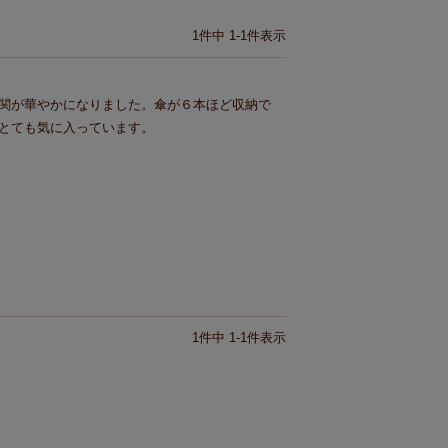
1
件中
1
-
1
件表示
関が華やかになりました。傘が６本ほど収納で
とても気に入っています。
1
件中
1
-
1
件表示