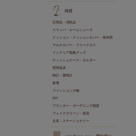
雑貨
日用品・消耗品
スリッパ・ルームシューズ
クッション・クッションカバー・座布団
マルチカバー・フリークロス
インテリア装飾グッズ
ティッシュケース・ホルダー
照明器具
時計・置時計
家電
ファッション小物
DIY
プランター・ガーデニング雑貨
フェイクグリーン・造花
文具・ステーショナリー