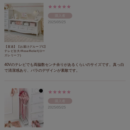
購入者
2025/05/25
【直送】【お届けグループC】
テレビ台大/RoseRelief(ロー
ズレリーフ)
40Vのテレビでも両脇数センチ余りがあるくらいのサイズです。真っ白
で清潔感あり、バラのデザインが素敵です。
購入者
2025/05/25