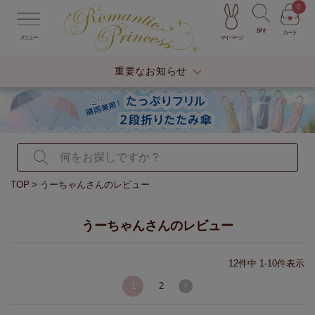
0
探す
カート
マイページ
メニュー
重要なお知らせ
TOP
うーちゃんさんのレビュー
うーちゃんさんのレビュー
12
件中
1
-
10
件表示
1
2