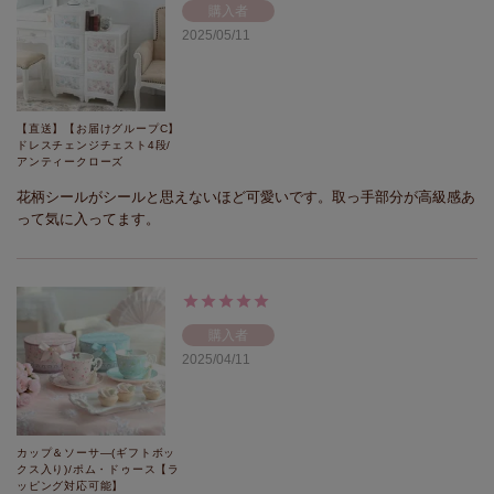
購入者
2025/05/11
【直送】【お届けグループC】
ドレスチェンジチェスト4段/
アンティークローズ
花柄シールがシールと思えないほど可愛いです。取っ手部分が高級感あ
って気に入ってます。
購入者
2025/04/11
カップ＆ソーサ―(ギフトボッ
クス入り)/ポム・ドゥース【ラ
ッピング対応可能】