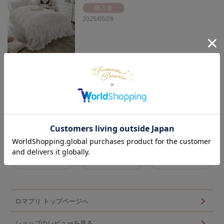
購入者
2025/05/28
ミルフィーユリボン布団カバ
ー3点セット(シングル・ホワ
イト)【ラッピング対応可能】
生地も縫製もしっかりしていて、とてもいい買い物でした。
1
件中
1
-
1
件表示
マイページ
メルマガ登録
カート
ロマプリ トップページへ
ショップのレビューを見る