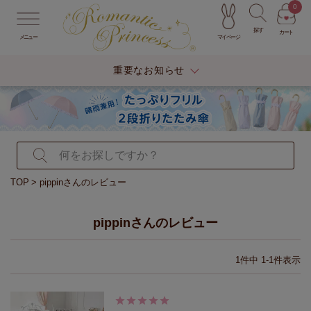
0
探す
カート
マイページ
メニュー
重要なお知らせ
TOP
pippinさんのレビュー
pippinさんのレビュー
1
件中
1
-
1
件表示