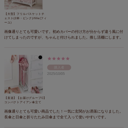
【大型】フリルバスケットチ
ェスト(2杯・ピンク)/fille(フィ
ーユ)
画像通りとても可愛いです。初めカバーの付け方が分からず違う風に付
けてしまったのですが、ちゃんと付けられました。推し活棚にします。
購入者
2025/10/05
【直送】【お届けグループC】
コンパクトアイアン傘立て
画像通りとても可愛い商品でした！一気に玄関がお洒落になりました。
長傘と日傘と折りたたみ日傘まで全て入って使いやすいです。