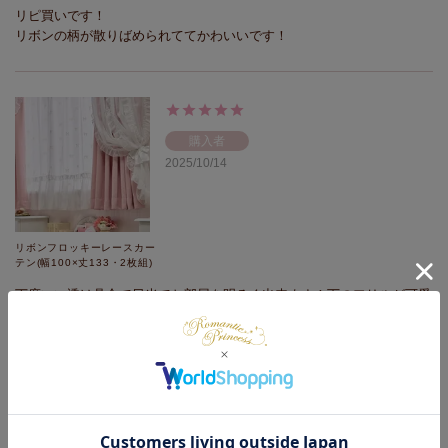
リピ買いです！

リボンの柄が散りばめられててかわいいです！
購入者
2025/10/14
リボンフロッキーレースカー
テン(幅100×丈133・2枚組)
丁度いい透け具合で日光でお部屋を明るく出来ます！下のフリルが可愛
い！
購入者
2025/04/26