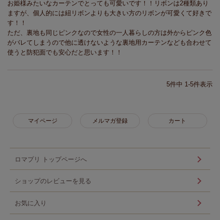
お姫様みたいなカーテンでとっても可愛いです！！リボンは2種類あり
ますが、個人的には紐リボンよりも大きい方のリボンが可愛くて好きで
す！！

ただ、裏地も同じピンクなので女性の一人暮らしの方は外からピンク色
がバレてしまうので他に透けないような裏地用カーテンなども合わせて
使うと防犯面でも安心だと思います！！
5
件中
1
-
5
件表示
マイページ
メルマガ登録
カート
ロマプリ トップページへ
ショップのレビューを見る
お気に入り