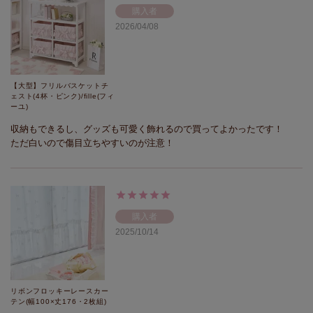
購入者
2026/04/08
【大型】フリルバスケットチ
ェスト(4杯・ピンク)/fille(フィ
ーユ)
収納もできるし、グッズも可愛く飾れるので買ってよかったです！

ただ白いので傷目立ちやすいのが注意！
購入者
2025/10/14
リボンフロッキーレースカー
テン(幅100×丈176・2枚組)