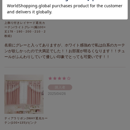
上飾り付きレイヤード遮光カ
ーテン/ライトグレー(幅100×
丈178・190・200・210・2
枚組)
名前にグレーと入ってありますが、ホワイト感強めで私は白系のカーテ
ンが欲しかったので大満足でした！！お部屋が明るくなります！！チュ
ールがふんわりしていて優しい印象でとっても可愛いです！！
購入者
2025/04/26
ティアラリボン2WAY遮光カー
テン(100×135)/ピンク