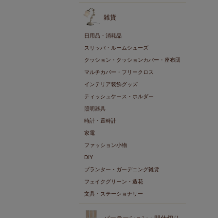
雑貨
日用品・消耗品
スリッパ・ルームシューズ
クッション・クッションカバー・座布団
マルチカバー・フリークロス
インテリア装飾グッズ
ティッシュケース・ホルダー
照明器具
時計・置時計
家電
ファッション小物
DIY
プランター・ガーデニング雑貨
フェイクグリーン・造花
文具・ステーショナリー