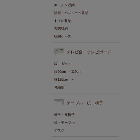
キッチン収納
浴室・バスルーム収納
トイレ収納
玄関収納
収納ケース
テレビ台・テレビボード
幅～ 89cm
幅90cm ～ 119cm
幅120cm ～
伸縮型
テーブル・机・椅子
椅子・座椅子
机・テーブル
デスク