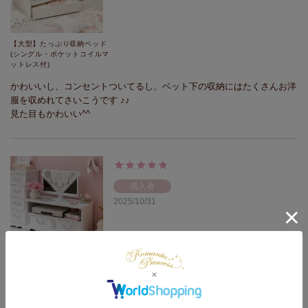
【大型】たっぷり収納ベッド
(シングル・ポケットコイルマ
ットレス付)
かわいいし、コンセントついてるし、ベット下の収納にはたくさんお洋
服を収めれてさいこうです ♪♪

見た目もかわいい^^
購入者
2025/10/31
【直送】【お届けグループC】
テレビ台小/Neige(ネージュ)
かわいいですー！！

引き出しもついてるので色々収めれて助かるし、これのおかげで一気に