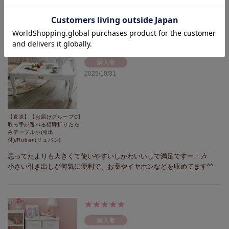
テレビ周りがかわいくなりました^^
購入者
2025/10/31
【直送】【お届けグループC】
取っ手が選べる猫脚折りたた
みテーブル小(引出
付)/Ruban(リュバン)
思ってたよりも大きくて使いやすいしかわいいしで満足ですー！🎶

小さい引き出しが何気に便利で、お薬やイヤホンなどを収めてます^^
購入者