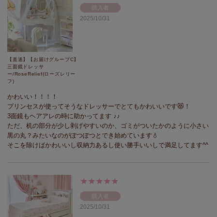
購入者
2025/10/31
【直送】【お届けグループC】
三面鏡ドレッサ
ー/RoseRelief(ローズレリー
フ)
かわいい！！！！

プリンセスが使ってそうなドレッサーでとてもかわいいです😻！

3面鏡もヘアアレの時に助かってます ♪♪

ただ、机の部分が少し剥げやすいのか、ゴミがついたかのように小さい
黒の丸？みたいなのがぽつぽつとでき始めています💧

そこを除けばかわいいし収納力あるし使い勝手いいしで満足してます^^
購入者
2025/10/31