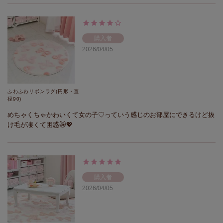
購入者
2026/04/05
ふわふわリボンラグ(円形・直
径90)
めちゃくちゃかわいくて女の子♡っていう感じのお部屋にできるけど抜
け毛が凄くて困惑😿💖
購入者
2026/04/05