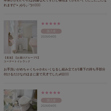
本体がかわいいのは勿論なんですけど梱包までかわいくてにこにこにな
れます(ᐡ´• ·̫•)ﾉ(-‧̫ -`ᐡ)✩👍🏻💘
購入者
2026/04/05
【直送】【お届けグループC】
コーナートイレラック
お手洗いがめちゃくちゃかわいくなるし組み立てが1番下の持ち手部分
付けるだけなのほまに楽で天才でした👶🏻✋🏻
購入者
2026/04/05