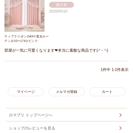
購入者
2026/05/10
ティアラリボン2WAY遮光カー
テン(100×178)/ピンク
部屋が一気に可愛くなります‪‪❤︎‬本当に素敵な商品です‪‪(˶ᐢ ᵕ ᐢ˶)
1
件中
1
-
1
件表示
マイページ
メルマガ登録
カート
ロマプリ トップページへ
ショップのレビューを見る