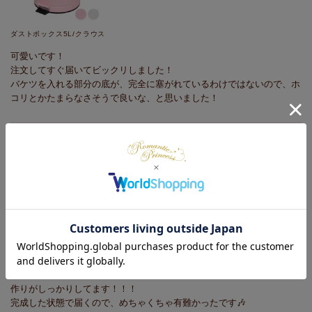
ダストボックス5L/クラウス
可愛いです！

注文してすぐ届いてビックリしました！

バケツを入れる部分の底が、完全に塞がれているわけではないので、ホ
コリとかたまらなさそうで良いな、と思いました！
購入者
2026/05/21
【大型】フリルバスケットチ
ェスト(1杯・ピンク)/fille(フィ
ーユ)
作りがしっかりしてます！！！

完成した状態で届くので、めちゃくちゃ有難かったです🎶
