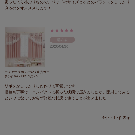
思ったより小ぶりなので、ベッドのサイズとかとのバランスをしっかり
測るのをオススメします！
購入者
2026/04/30
ティアラリボン2WAY遮光カー
テン(100×135)/ピンク
リボンがしっかりした作りで可愛いです！

梱包も丁寧で、コンパクトに折った状態で届きましたが、開封してみる
とシワになっておらず綺麗な状態で使うことが出来ました！
4
件中
1
-
4
件表示