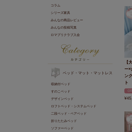
コラム
シリーズ家具
みんなの商品レビュー
みんなの投稿写真
ロマプリクラブ入会
【
ー×
ベッド・マット・マットレス
ン
ト
収納付ベッド
OR
すのこベッド
¥
45
デザインベッド
ロフトベッド・システムベッド
二段ベッド・ペアベッド
折りたたみベッド
ソファーベッド