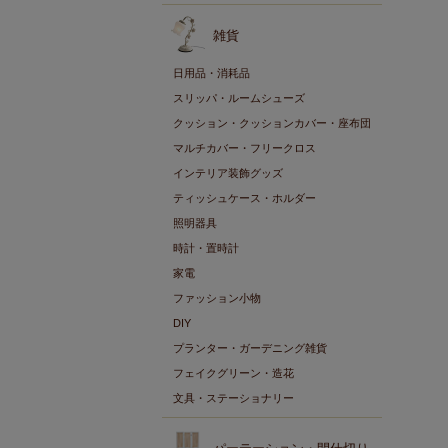
雑貨
日用品・消耗品
スリッパ・ルームシューズ
クッション・クッションカバー・座布団
マルチカバー・フリークロス
インテリア装飾グッズ
ティッシュケース・ホルダー
照明器具
時計・置時計
家電
ファッション小物
DIY
プランター・ガーデニング雑貨
フェイクグリーン・造花
文具・ステーショナリー