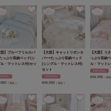
大型】ブルーフリルカバ
【大型】キャットリボンカ
【大型】うさ
たっぷり収納ベッド(シ
バー×たっぷり収納ベッド
っぷり収納ベ
グル・マットレス付)セッ
(シングル・マットレス付)
ル・マットレ
セット
ORIGINAL
IGINAL
ORIGINAL
¥
46,990
税
,980
¥
46,990
税込
税込