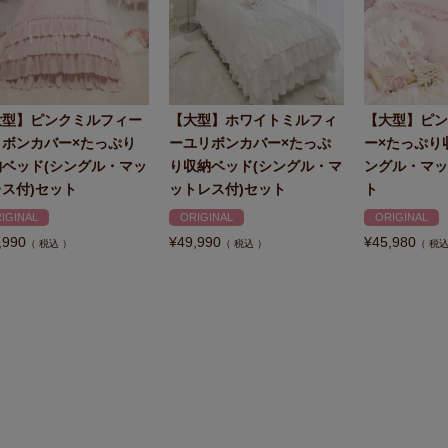
大型】ピンクミルフィー
【大型】ホワイトミルフィ
【大型】ピン
リボンカバー×たっぷり
ーユリボンカバー×たっぷ
ー×たっぷり
納ベッド(シングル・マッ
り収納ベッド(シングル・マ
ングル・マッ
ス付)セット
ットレス付)セット
ト
IGINAL
ORIGINAL
ORIGINAL
,990
¥
49,990
¥
45,980
税込
税込
税