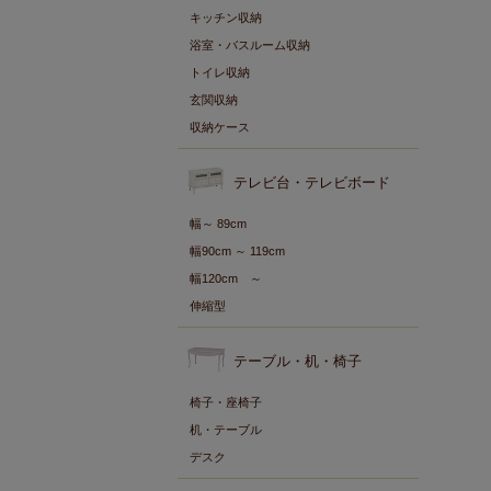
キッチン収納
浴室・バスルーム収納
トイレ収納
玄関収納
収納ケース
テレビ台・テレビボード
幅～ 89cm
幅90cm ～ 119cm
幅120cm ～
伸縮型
テーブル・机・椅子
椅子・座椅子
机・テーブル
デスク