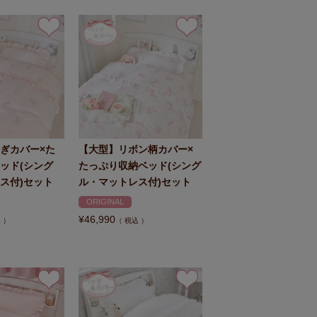
ぎカバー×た
【大型】リボン柄カバー×
ッド(シング
たっぷり収納ベッド(シング
ス付)セット
ル・マットレス付)セット
ORIGINAL
¥
46,990
込
税込