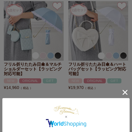
フリル折りたたみ日傘＆マルチ
フリル折りたたみ日傘＆ハート
ショルダーセット【ラッピング
バッグセット【ラッピング対応
対応可能】
可能】
NEW
ORIGINAL
GIFT
NEW
ORIGINAL
GIFT
¥
14,960
¥
19,970
税込
税込