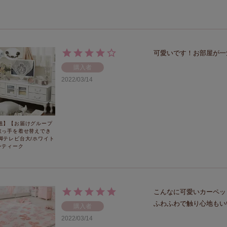
可愛いです！お部屋が一
購入者
2022/03/14
送】【お届けグループ
取っ手を着せ替えでき
脚テレビ台大/ホワイト
ンティーク
こんなに可愛いカーペッ
ふわふわで触り心地もいいで
購入者
2022/03/14