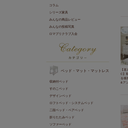
コラム
シリーズ家具
みんなの商品レビュー
みんなの投稿写真
ロマプリクラブ入会
【直
ベッド・マット・マットレス
C】
る猫
収納付ベッド
&ア
すのこベッド
デザインベッド
ロフトベッド・システムベッド
二段ベッド・ペアベッド
折りたたみベッド
ソファーベッド