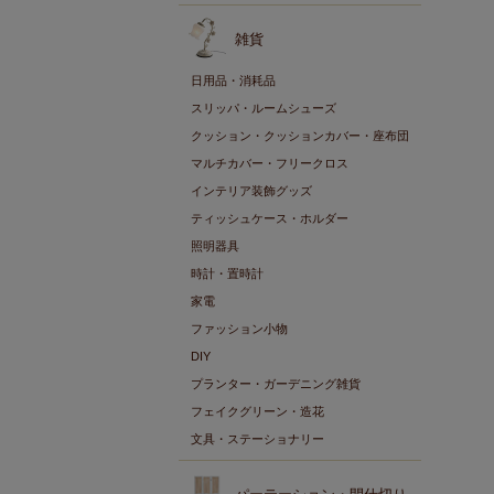
雑貨
日用品・消耗品
スリッパ・ルームシューズ
クッション・クッションカバー・座布団
マルチカバー・フリークロス
インテリア装飾グッズ
ティッシュケース・ホルダー
照明器具
時計・置時計
家電
ファッション小物
DIY
プランター・ガーデニング雑貨
フェイクグリーン・造花
文具・ステーショナリー