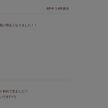
4
件中
1
-
4
件表示
気に明るくなりました！！
ト初めて見ました♡

す(^○^)