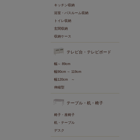
キッチン収納
浴室・バスルーム収納
トイレ収納
玄関収納
収納ケース
テレビ台・テレビボード
幅～ 89cm
幅90cm ～ 119cm
幅120cm ～
伸縮型
テーブル・机・椅子
椅子・座椅子
机・テーブル
デスク