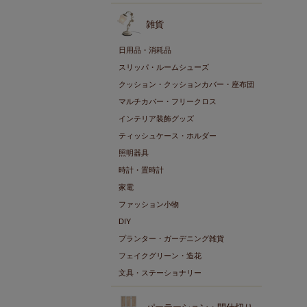
雑貨
日用品・消耗品
スリッパ・ルームシューズ
クッション・クッションカバー・座布団
マルチカバー・フリークロス
インテリア装飾グッズ
ティッシュケース・ホルダー
照明器具
時計・置時計
家電
ファッション小物
DIY
プランター・ガーデニング雑貨
フェイクグリーン・造花
文具・ステーショナリー