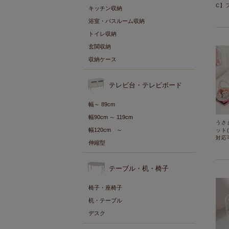
C】
キッチン収納
浴室・バスルーム収納
トイレ収納
玄関収納
収納ケース
テレビ台・テレビボード
幅～ 89cm
幅90cm ～ 119cm
うさ
幅120cm ～
ット
対応
伸縮型
テーブル・机・椅子
椅子・座椅子
机・テーブル
デスク