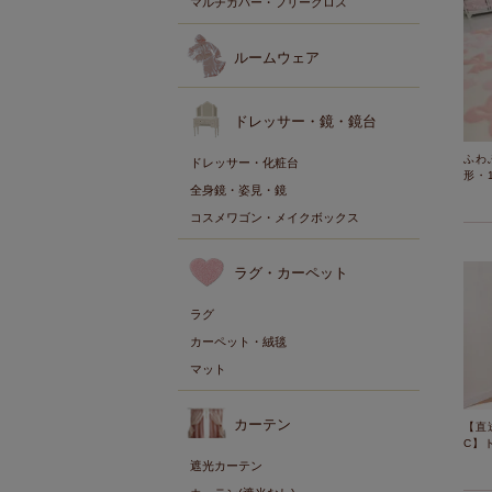
マルチカバー・フリークロス
ルームウェア
ドレッサー・鏡・鏡台
ふわ
ドレッサー・化粧台
形・1
全身鏡・姿見・鏡
コスメワゴン・メイクボックス
ラグ・カーペット
ラグ
カーペット・絨毯
マット
カーテン
【直
C】
遮光カーテン