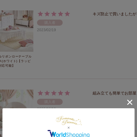
キズ防止で買いましたが
購入者
2023/02/19
ルリボンローテーブル
ス(ホワイト)【ラッピ
対応可能】
組み立ても簡単でお部屋
購入者
2023/02/19
送】【お届けグループ