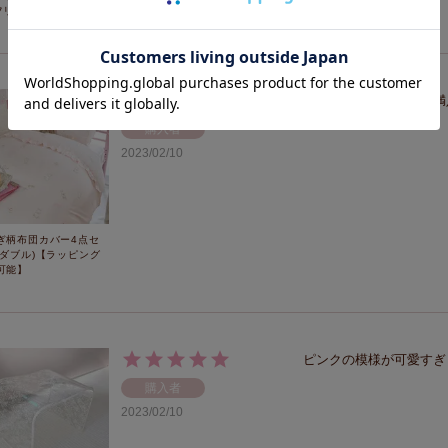
フリルソファ
ウサギの柄も可愛くて満
購入者
2023/02/10
ぎ柄布団カバー4点セ
(ダブル)【ラッピング
可能】
ピンクの模様が可愛すぎ
購入者
2023/02/10