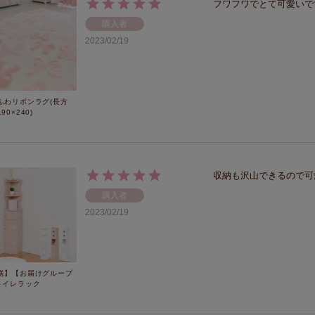
フワフワでとて可愛いで
購入者
2023/02/19
ふわリボンラグ(長方
90×240)
収納も沢山できるので可
購入者
2023/02/19
送】【お届けグループ
トイレラック